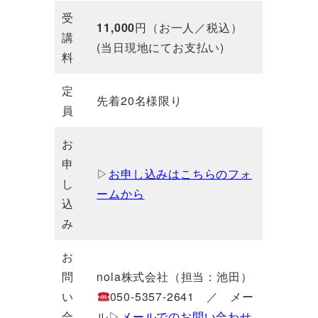
受
11,000
円（お一人／税込）
講
(当日現地にてお支払い)
料
定
先着20名様限り
員
お
申
▷
お申し込みはこちらのフォ
し
ームから
込
み
お
問
nola株式会社（担当：池田）
い
050-5357-2641 ／ メー
合
ル▷
メールでのお問い合わせ