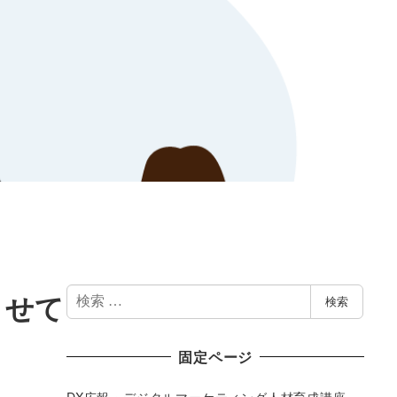
検
させて
検索
索
固定ページ