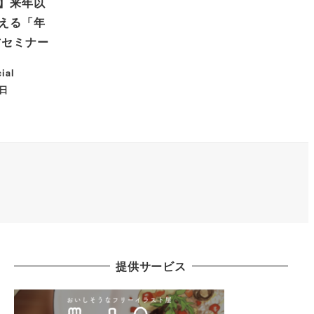
】来年以
える「年
方セミナー
cial
1日
提供サービス